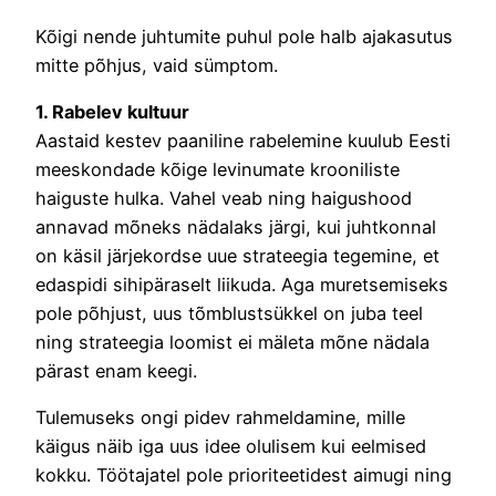
Kõigi nende juhtumite puhul pole halb ajakasutus
mitte põhjus, vaid sümptom.
1. Rabelev kultuur
Aastaid kestev paaniline rabelemine kuulub Eesti
meeskondade kõige levinumate krooniliste
haiguste hulka. Vahel veab ning haigushood
annavad mõneks nädalaks järgi, kui juhtkonnal
on käsil järjekordse uue strateegia tegemine, et
edaspidi sihipäraselt liikuda. Aga muretsemiseks
pole põhjust, uus tõmblustsükkel on juba teel
ning strateegia loomist ei mäleta mõne nädala
pärast enam keegi.
Tulemuseks ongi pidev rahmeldamine, mille
käigus näib iga uus idee olulisem kui eelmised
kokku. Töötajatel pole prioriteetidest aimugi ning