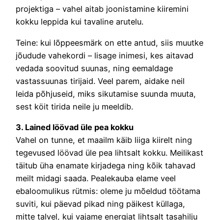
projektiga – vahel aitab joonistamine kiiremini
kokku leppida kui tavaline arutelu.
Teine: kui lõppeesmärk on ette antud, siis muutke
jõudude vahekordi – lisage inimesi, kes aitavad
vedada soovitud suunas, ning eemaldage
vastassuunas tirijaid. Veel parem, aidake neil
leida põhjuseid, miks sikutamise suunda muuta,
sest köit tirida neile ju meeldib.
3. Lained löövad üle pea kokku
Vahel on tunne, et maailm käib liiga kiirelt ning
tegevused löövad üle pea lihtsalt kokku. Meilikast
täitub üha enamate kirjadega ning kõik tahavad
meilt midagi saada. Pealekauba elame veel
ebaloomulikus rütmis: oleme ju mõeldud töötama
suviti, kui päevad pikad ning päikest küllaga,
mitte talvel, kui vajame energiat lihtsalt tasahilju