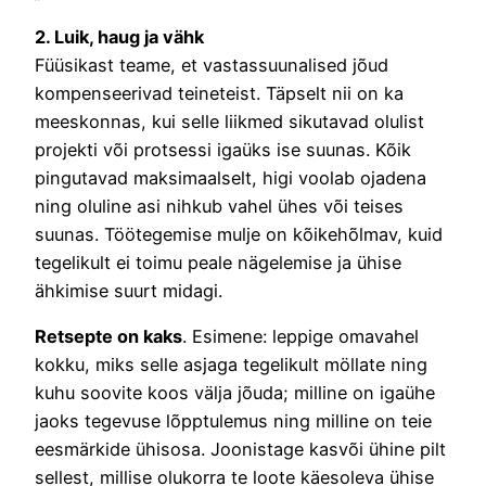
2. Luik, haug ja vähk
Füüsikast teame, et vastassuunalised jõud
kompenseerivad teineteist. Täpselt nii on ka
meeskonnas, kui selle liikmed sikutavad olulist
projekti või protsessi igaüks ise suunas. Kõik
pingutavad maksimaalselt, higi voolab ojadena
ning oluline asi nihkub vahel ühes või teises
suunas. Töötegemise mulje on kõikehõlmav, kuid
tegelikult ei toimu peale nägelemise ja ühise
ähkimise suurt midagi.
Retsepte on kaks
. Esimene: leppige omavahel
kokku, miks selle asjaga tegelikult möllate ning
kuhu soovite koos välja jõuda; milline on igaühe
jaoks tegevuse lõpptulemus ning milline on teie
eesmärkide ühisosa. Joonistage kasvõi ühine pilt
sellest, millise olukorra te loote käesoleva ühise