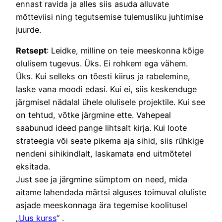
ennast ravida ja alles siis asuda alluvate
mõtteviisi ning tegutsemise tulemusliku juhtimise
juurde.
Retsept
: Leidke, milline on teie meeskonna kõige
olulisem tugevus. Üks. Ei rohkem ega vähem.
Üks. Kui selleks on tõesti kiirus ja rabelemine,
laske vana moodi edasi. Kui ei, siis keskenduge
järgmisel nädalal ühele olulisele projektile. Kui see
on tehtud, võtke järgmine ette. Vahepeal
saabunud ideed pange lihtsalt kirja. Kui loote
strateegia või seate pikema aja sihid, siis rühkige
nendeni sihikindlalt, laskamata end uitmõtetel
eksitada.
Just see ja järgmine sümptom on need, mida
aitame lahendada märtsi alguses toimuval oluliste
asjade meeskonnaga ära tegemise koolitusel
„
Uus kurss
“ .