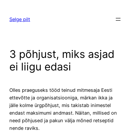
Liigu
sisu
Selge pilt
juurde
3 põhjust, miks asjad
ei liigu edasi
Olles praeguseks tööd teinud mitmesaja Eesti
ettevõtte ja organisatsiooniga, märkan ikka ja
jälle kolme ürgpõhjust, mis takistab inimestel
endast maksimumi andmast. Näitan, millised on
need põhjused ja pakun välja mõned retseptid
nende raviks.