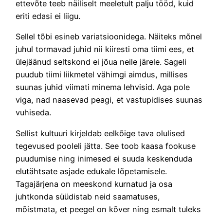
ettevõte teeb näiliselt meeletult palju tööd, kuid
eriti edasi ei liigu.
Sellel tõbi esineb variatsioonidega. Näiteks mõnel
juhul tormavad juhid nii kiiresti oma tiimi ees, et
ülejäänud seltskond ei jõua neile järele. Sageli
puudub tiimi liikmetel vähimgi aimdus, millises
suunas juhid viimati minema lehvisid. Aga pole
viga, nad naasevad peagi, et vastupidises suunas
vuhiseda.
Sellist kultuuri kirjeldab eelkõige tava olulised
tegevused pooleli jätta. See toob kaasa fookuse
puudumise ning inimesed ei suuda keskenduda
elutähtsate asjade edukale lõpetamisele.
Tagajärjena on meeskond kurnatud ja osa
juhtkonda süüdistab neid saamatuses,
mõistmata, et peegel on kõver ning esmalt tuleks