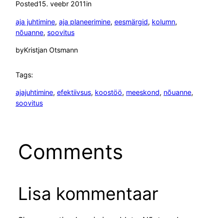
Posted
15. veebr 2011
in
aja juhtimine
, 
aja planeerimine
, 
eesmärgid
, 
kolumn
, 
nõuanne
, 
soovitus
by
Kristjan Otsmann
Tags:
ajajuhtimine
, 
efektiivsus
, 
koostöö
, 
meeskond
, 
nõuanne
, 
soovitus
Comments
Lisa kommentaar