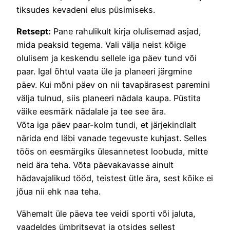
tiksudes kevadeni elus püsimiseks.
Retsept:
Pane rahulikult kirja olulisemad asjad,
mida peaksid tegema. Vali välja neist kõige
olulisem ja keskendu sellele iga päev tund või
paar. Igal õhtul vaata üle ja planeeri järgmine
päev. Kui mõni päev on nii tavapärasest paremini
välja tulnud, siis planeeri nädala kaupa. Püstita
väike eesmärk nädalale ja tee see ära.
Võta iga päev paar-kolm tundi, et järjekindlalt
närida end läbi vanade tegevuste kuhjast. Selles
töös on eesmärgiks ülesannetest loobuda, mitte
neid ära teha. Võta päevakavasse ainult
hädavajalikud tööd, teistest ütle ära, sest kõike ei
jõua nii ehk naa teha.
Vähemalt üle päeva tee veidi sporti või jaluta,
vaadeldes ümbritsevat ja otsides sellest