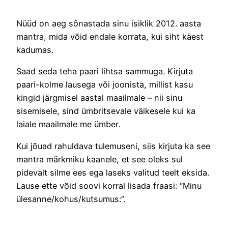
Nüüd on aeg sõnastada sinu isiklik 2012. aasta
mantra, mida võid endale korrata, kui siht käest
kadumas.
Saad seda teha paari lihtsa sammuga. Kirjuta
paari-kolme lausega või joonista, millist kasu
kingid järgmisel aastal maailmale – nii sinu
sisemisele, sind ümbritsevale väikesele kui ka
laiale maailmale me ümber.
Kui jõuad rahuldava tulemuseni, siis kirjuta ka see
mantra märkmiku kaanele, et see oleks sul
pidevalt silme ees ega laseks valitud teelt eksida.
Lause ette võid soovi korral lisada fraasi: “Minu
ülesanne/kohus/kutsumus:”.