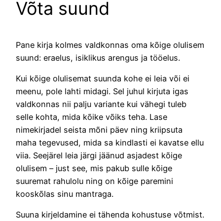
Võta suund
Pane kirja kolmes valdkonnas oma kõige olulisem
suund: eraelus, isiklikus arengus ja tööelus.
Kui kõige olulisemat suunda kohe ei leia või ei
meenu, pole lahti midagi. Sel juhul kirjuta igas
valdkonnas nii palju variante kui vähegi tuleb
selle kohta, mida kõike võiks teha. Lase
nimekirjadel seista mõni päev ning kriipsuta
maha tegevused, mida sa kindlasti ei kavatse ellu
viia. Seejärel leia järgi jäänud asjadest kõige
olulisem – just see, mis pakub sulle kõige
suuremat rahulolu ning on kõige paremini
kooskõlas sinu mantraga.
Suuna kirjeldamine ei tähenda kohustuse võtmist.