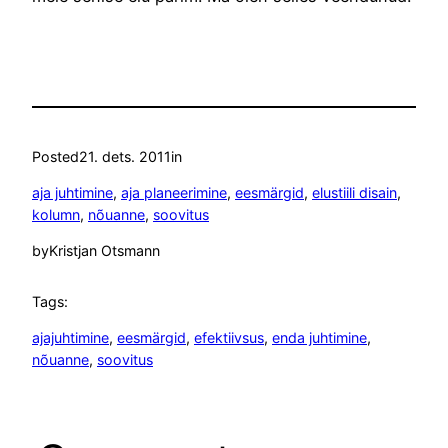
Posted
21. dets. 2011
in
aja juhtimine
, 
aja planeerimine
, 
eesmärgid
, 
elustiili disain
, 
kolumn
, 
nõuanne
, 
soovitus
by
Kristjan Otsmann
Tags:
ajajuhtimine
, 
eesmärgid
, 
efektiivsus
, 
enda juhtimine
, 
nõuanne
, 
soovitus