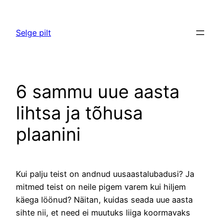
Liigu
sisu
Selge pilt
juurde
6 sammu uue aasta
lihtsa ja tõhusa
plaanini
Kui palju teist on andnud uusaastalubadusi? Ja
mitmed teist on neile pigem varem kui hiljem
käega löönud? Näitan, kuidas seada uue aasta
sihte nii, et need ei muutuks liiga koormavaks