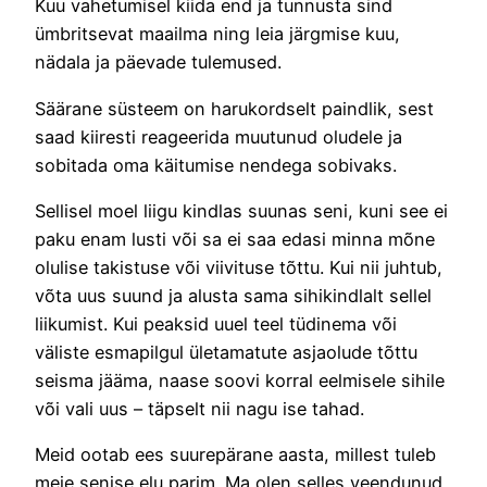
Kuu vahetumisel kiida end ja tunnusta sind
ümbritsevat maailma ning leia järgmise kuu,
nädala ja päevade tulemused.
Säärane süsteem on harukordselt paindlik, sest
saad kiiresti reageerida muutunud oludele ja
sobitada oma käitumise nendega sobivaks.
Sellisel moel liigu kindlas suunas seni, kuni see ei
paku enam lusti või sa ei saa edasi minna mõne
olulise takistuse või viivituse tõttu. Kui nii juhtub,
võta uus suund ja alusta sama sihikindlalt sellel
liikumist. Kui peaksid uuel teel tüdinema või
väliste esmapilgul ületamatute asjaolude tõttu
seisma jääma, naase soovi korral eelmisele sihile
või vali uus – täpselt nii nagu ise tahad.
Meid ootab ees suurepärane aasta, millest tuleb
meie senise elu parim. Ma olen selles veendunud.