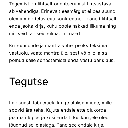
Tegemist on lihtsalt orienteerumist lihtsustava
abivahendiga. Erinevalt eesmärgist ei pea suund
olema mõõdetav ega konkreetne – paned lihtsalt
enda jaoks kirja, kuhu poole hakkad liikuma ning
milliseid tähiseid silmapiiril näed.
Kui suundade ja mantra vahel peaks tekkima
vastuolu, vaata mantra üle, sest võib-olla sa
polnud selle sõnastamisel enda vastu päris aus.
Tegutse
Loe uuesti läbi eraelu kõige olulisem idee, mille
soovid ära teha. Kujuta endale ette olukorda
jaanuari lõpus ja küsi endalt, kui kaugele oled
jõudnud selle asjaga. Pane see endale kirja.