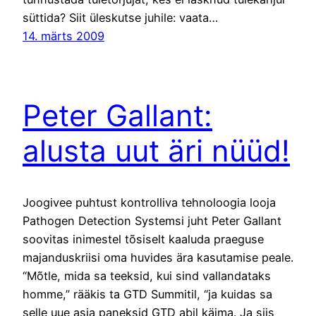
süttida? Siit üleskutse juhile: vaata…
14. märts 2009
Peter Gallant:
alusta uut äri nüüd!
Joogivee puhtust kontrolliva tehnoloogia looja
Pathogen Detection Systemsi juht Peter Gallant
soovitas inimestel tõsiselt kaaluda praeguse
majanduskriisi oma huvides ära kasutamise peale.
“Mõtle, mida sa teeksid, kui sind vallandataks
homme,” rääkis ta GTD Summitil, “ja kuidas sa
selle uue asja paneksid GTD abil käima. Ja siis