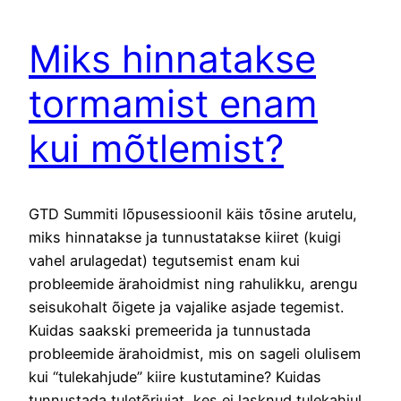
Miks hinnatakse
tormamist enam
kui mõtlemist?
GTD Summiti lõpusessioonil käis tõsine arutelu,
miks hinnatakse ja tunnustatakse kiiret (kuigi
vahel arulagedat) tegutsemist enam kui
probleemide ärahoidmist ning rahulikku, arengu
seisukohalt õigete ja vajalike asjade tegemist.
Kuidas saakski premeerida ja tunnustada
probleemide ärahoidmist, mis on sageli olulisem
kui “tulekahjude” kiire kustutamine? Kuidas
tunnustada tuletõrjujat, kes ei lasknud tulekahjul