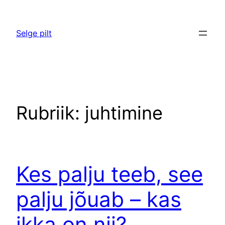
Liigu
sisu
Selge pilt
juurde
Rubriik:
juhtimine
Kes palju teeb, see
palju jõuab – kas
ikka on nii?