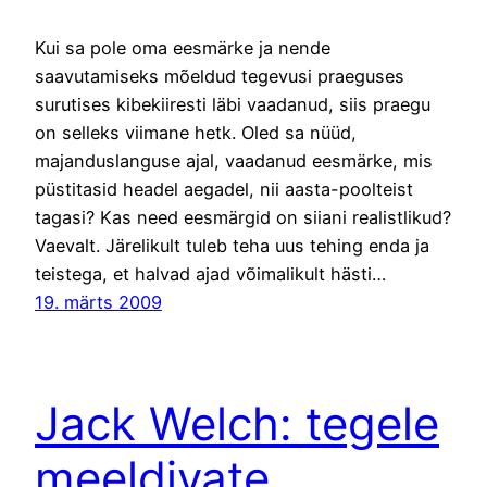
Kui sa pole oma eesmärke ja nende
saavutamiseks mõeldud tegevusi praeguses
surutises kibekiiresti läbi vaadanud, siis praegu
on selleks viimane hetk. Oled sa nüüd,
majanduslanguse ajal, vaadanud eesmärke, mis
püstitasid headel aegadel, nii aasta-poolteist
tagasi? Kas need eesmärgid on siiani realistlikud?
Vaevalt. Järelikult tuleb teha uus tehing enda ja
teistega, et halvad ajad võimalikult hästi…
19. märts 2009
Jack Welch: tegele
meeldivate