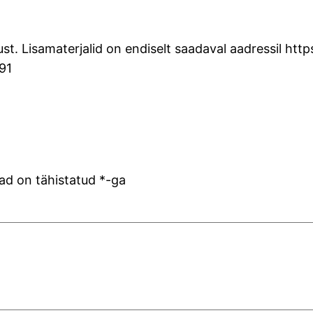
st. Lisamaterjalid on endiselt saadaval aadressil h
91
ad on tähistatud
*
-ga