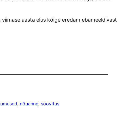
mu viimase aasta elus kõige eredam ebameeldivast
jumused
, 
nõuanne
, 
soovitus