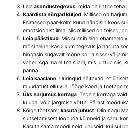
Leia
asendustegevus
, mida on lihtne teha 
Kaardista nõrgad küljed
. Millised on harjum
Esimesed paar-kolm kuud hängisin koos suitse
emotsioonist ilma, siis millised on teised, p
Leia päästikud
. Mis sunnib sind ebameeldiv
mõni teine, kasulikum tegevus ja harjuta sed
hingasin sügavalt mõne korra sisse-välja 
vahel. Aga ma ei tea siiani, mis juhtub siis
panna.
Leia kaaslane
. Uuringud näitavad, et ühise
muudatust ellu viia, lööge käed ja toetage tei
Üks harjumus korraga
. Tegele korraga vai
kuuga, võib järgmise võtta. Pärast mõõduk
Kõige tähtsam:
kasuta juhust
. Olin nagu Ma
suitsetamisest loobuda kümneid ja sadu kordi.
Kasuta sama moodi neid juhuseid, kui sul p