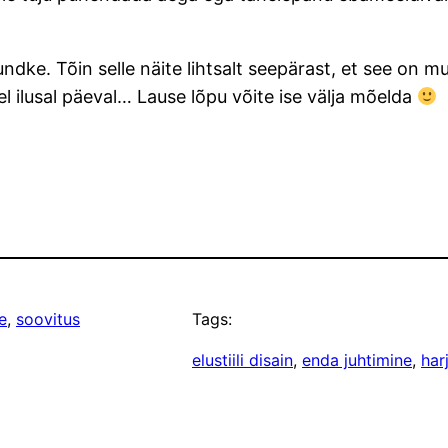
ndke. Tõin selle näite lihtsalt seepärast, et see on 
l ilusal päeval… Lause lõpu võite ise välja mõelda
e
, 
soovitus
Tags:
elustiili disain
, 
enda juhtimine
, 
har