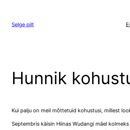
Liigu
sisu
juurde
Selge pilt
E
Hunnik kohustu
Kui palju on meil mõttetuid kohustusi, millest l
Septembris käisin Hiinas Wudangi mäel kolmeks 