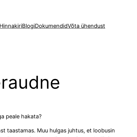
Hinnakiri
Blogi
Dokumendid
Võta ühendust
eraudne
ega peale hakata?
st taastamas. Muu hulgas juhtus, et loobusin