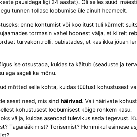
este pausidega ligi 24 aastat). Oli selles süüdi mäesti
aegu tunnen tollase loobumise üle ainult heameelt.
useks: enne kohtumist või koolitust tuli kärmelt suits
ujaamades tormasin vahel hoonest välja, et kiirelt rebi
rdset turvakontrolli, pabistades, et kas ikka jõuan le
 õigus ise otsustada, kuidas ta käitub (seaduste ja te
asu ega sageli ka mõnu.
nud mõtted selle kohta, kuidas tüütust kohustusest v
e seast need, mis sind
häirivad
. Vali häirivate kohus
 sellest kohustusest loobumisest kõige rohkem kasu.
oks välja, kuidas asendad tulevikus seda tegevust. Ku
ist? Tagarääkimist? Torisemist? Hommikul esimese asj
ist?