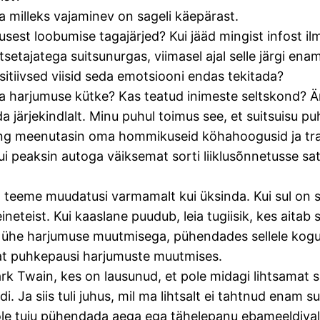
ja milleks vajaminev on sageli käepärast.
usest loobumise tagajärjed? Kui jääd mingist infost il
tajatega suitsunurgas, viimasel ajal selle järgi enam
ositiivsed viisid seda emotsiooni endas tekitada?
a harjumuse kütke? Kas teatud inimeste seltskond? Är
a järjekindlalt. Minu puhul toimus see, et suitsuisu pu
ning meenutasin oma hommikuseid köhahoogusid ja tra
, kui peaksin autoga väiksemat sorti liiklusõnnetusse s
lt teeme muudatusi varmamalt kui üksinda. Kui sul on 
neteist. Kui kaaslane puudub, leia tugiisik, kes aitab s
d ühe harjumuse muutmisega, pühendades sellele kog
at puhkepausi harjumuste muutmises.
rk Twain, kes on lausunud, et pole midagi lihtsamat 
 Ja siis tuli juhus, mil ma lihtsalt ei tahtnud enam sui
ole tuju pühendada aega ega tähelepanu ebameeldival