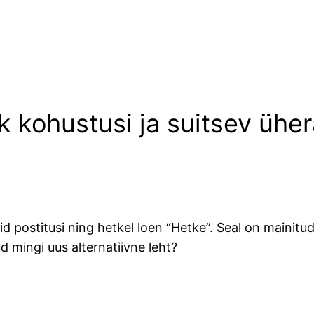
ik kohustusi ja suitsev ühe
seid postitusi ning hetkel loen “Hetke”. Seal on maini
d mingi uus alternatiivne leht?