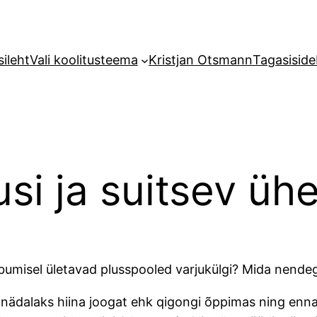
sileht
Vali koolitusteema
Kristjan Otsmann
Tagasiside
si ja suitsev üh
oobumisel ületavad plusspooled varjukülgi? Mida nend
nädalaks hiina joogat ehk qigongi õppimas ning enna