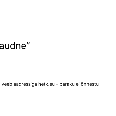
raudne”
tud veeb aadressiga hetk.eu – paraku ei õnnestu