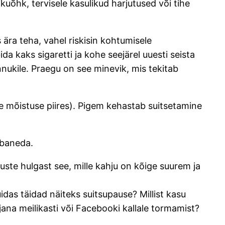
kuõhk, tervisele kasulikud harjutused või tihe
 ära teha, vahel riskisin kohtumisele
da kaks sigaretti ja kohe seejärel uuesti seista
nnukile. Praegu on see minevik, mis tekitab
rve mõistuse piires). Pigem kehastab suitsetamine
abaneda.
tuste hulgast see, mille kahju on kõige suurem ja
idas täidad näiteks suitsupause? Millist kasu
ana meilikasti või Facebooki kallale tormamist?