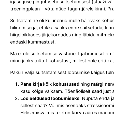
igasuguse pingutuseta suitsetamisest (staaži väik
treeningplaan – võta nüüd tagantjärele kinni. Pr
Suitsetamine oli kujunenud mulle häirivaks kohust
hilinemisega, et ikka saaks enne suitsetada, lenn
hiigelpikkades järjekordades ning läbida mitmeko
endaski kummastust.
Ma ei ole suitsetamise vastane. Igal inimesel on
minu jaoks tüütut kohustust, millest pole eriti k
Pakun välja suitsetamisest loobumise käigus tul
Pane kirja
kõik
kohustused
ning
märgi
nend
kasu kõige väiksem. Tõenäoliselt saad just
Loo eeldused loobumiseks
. Nuputa enda ja
sellest saad? Või mis asendaks stressisööm
Helisemisvalmis telefon kõrva ääres magam