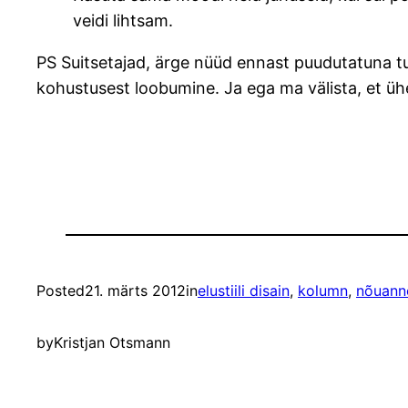
veidi lihtsam.
PS Suitsetajad, ärge nüüd ennast puudutatuna tu
kohustusest loobumine. Ja ega ma välista, et ühe
Posted
21. märts 2012
in
elustiili disain
, 
kolumn
, 
nõuann
by
Kristjan Otsmann