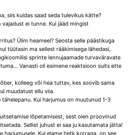
ma, siis kuidas saad seda tulevikus kätte?
 vajadust ei tunne. Kui jääd mingist
ritus? Ülim heameel? Seosta selle päästikuga
hul tüütasin ma sellest rääkimisega lähedasi,
gikoomilisi sprinte lennujaamade turvaväravate
attuma… Vanasti oli esimene reaktsioon suits ette
sõber, kolleeg või hea tuttav, kes soovib sama
ul muudatust ellu viia.
u tähelepanu. Kui harjumus on muutunud 1-3
suitsetamise lõpetamisest, sest olen proovinud
tsetada. Sellist juhust ei saa ju kasutamata jätta!
e harjumusele. Kui elame hetk korraga, on see