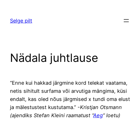
Liigu
sisu
Selge pilt
juurde
Nädala juhtlause
“Enne kui hakkad järgmine kord telekat vaatama,
netis sihitult surfama või arvutiga mängima, küsi
endalt, kas oled nõus järgmised x tundi oma elust
ja mälestustest kustutama.”
-Kristjan Otsmann
(ajendiks Stefan Kleini raamatust “
Aeg
” loetu)