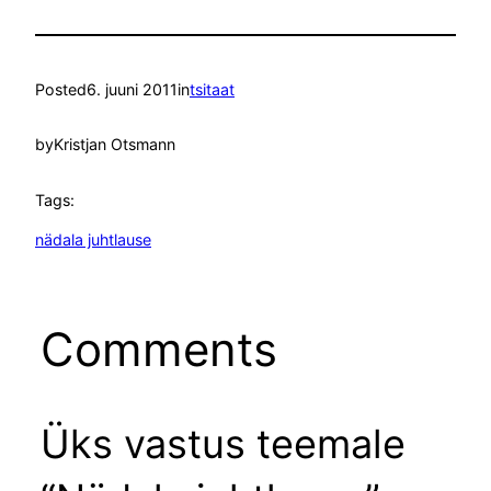
Posted
6. juuni 2011
in
tsitaat
by
Kristjan Otsmann
Tags:
nädala juhtlause
Comments
Üks vastus teemale