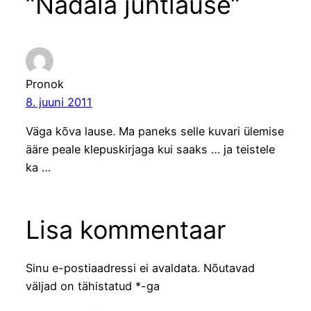
“Nädala juhtlause”
Pronok
8. juuni 2011
Väga kõva lause. Ma paneks selle kuvari ülemise
ääre peale klepuskirjaga kui saaks … ja teistele
ka …
Lisa kommentaar
Sinu e-postiaadressi ei avaldata.
Nõutavad
väljad on tähistatud
*
-ga