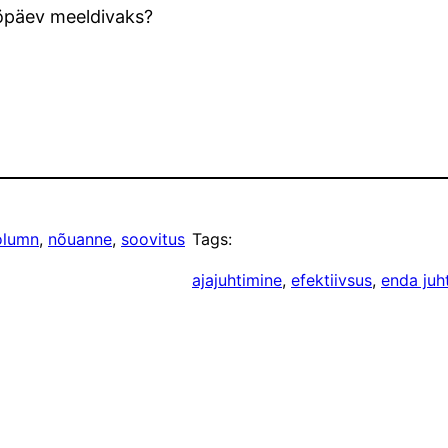
ööpäev meeldivaks?
olumn
, 
nõuanne
, 
soovitus
Tags:
ajajuhtimine
, 
efektiivsus
, 
enda juh