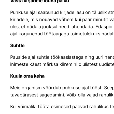
Vasta kirjadele lõuna paiku
Puhkuse ajal saabunud kirjade lasu on täiuslik str
kirjadele, mis nõuavad vähem kui paar minutit v
üles, et nädala jooksul need lahendada. Edaspid
ajal kogunenud töötaagaga toimetulekuks nädal
Suhtle
Pauside ajal suhtle töökaaslastega ning uuri nen
inimeste käest märksa kiiremini olulistest uudist
Kuula oma keha
Meie organism võõrdub puhkuse ajal tööst. See
tavapärasest sagedamini. Võib-olla vajad rahul
Kui võimalik, tööta esimesed päevad rahulikus 