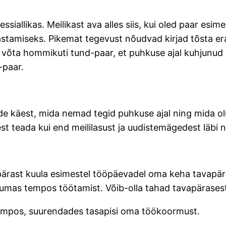
essiallikas. Meilikast ava alles siis, kui oled paar esi
astamiseks. Pikemat tegevust nõudvad kirjad tõsta era
i võta hommikuti tund-paar, et puhkuse ajal kuhjunud
-paar.
de käest, mida nemad tegid puhkuse ajal ning mida olu
est teada kui end meililasust ja uudistemägedest läbi n
pärast kuula esimestel tööpäevadel oma keha tavapär
ikumas tempos töötamist. Võib-olla tahad tavapärase
tempos, suurendades tasapisi oma töökoormust.