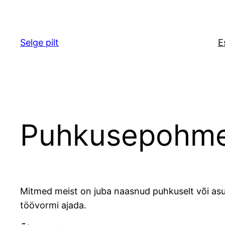
Liigu
sisu
juurde
Selge pilt
E
Puhkusepohme
Mitmed meist on juba naasnud puhkuselt või asuv
töövormi ajada.