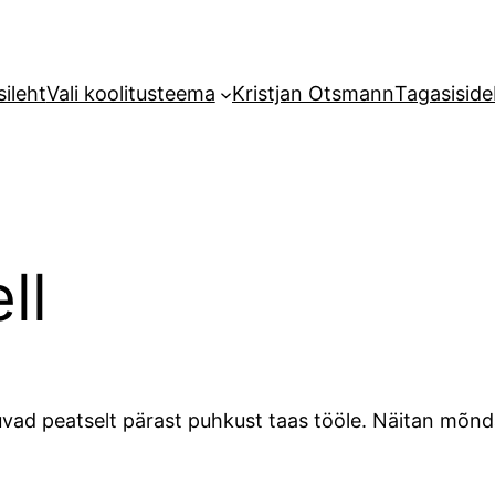
sileht
Vali koolitusteema
Kristjan Otsmann
Tagasiside
ll
ad peatselt pärast puhkust taas tööle. Näitan mõnda