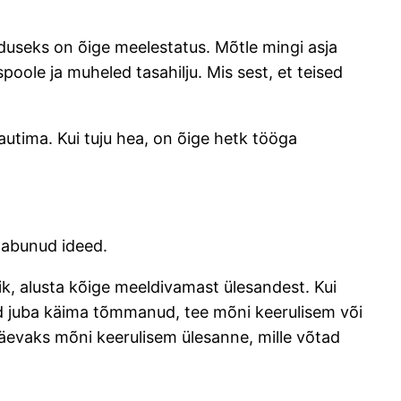
elduseks on õige meelestatus. Mõtle mingi asja
poole ja muheled tasahilju. Mis sest, et teised
utima. Kui tuju hea, on õige hetk tööga
saabunud ideed.
ik, alusta kõige meeldivamast ülesandest. Kui
 end juba käima tõmmanud, tee mõni keerulisem või
 päevaks mõni keerulisem ülesanne, mille võtad