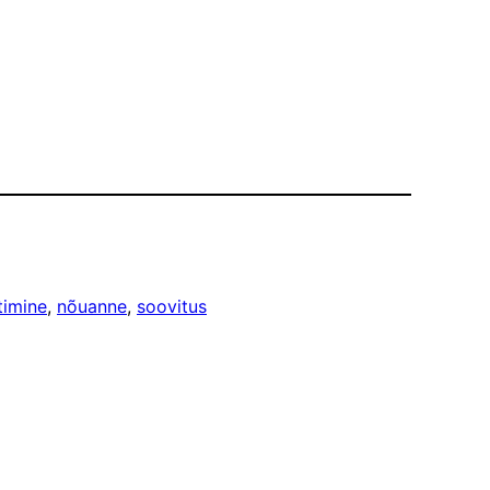
timine
, 
nõuanne
, 
soovitus