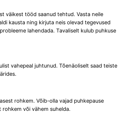
mest väikest tööd saanud tehtud. Vasta neile
ldi kausta ning kirjuta neis olevad tegevused
 probleeme lahendada. Tavaliselt kulub puhkuse
list vahepeal juhtunud. Tõenäoliselt saad teiste
ärides.
asest rohkem. Võib-olla vajad puhkepause
st rohkem või vähem suhelda.