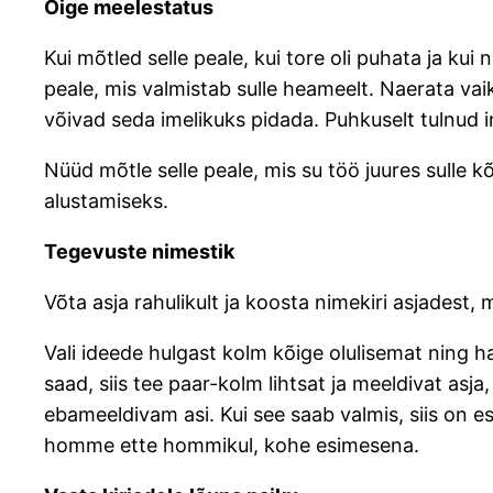
Õige meelestatus
Kui mõtled selle peale, kui tore oli puhata ja ku
peale, mis valmistab sulle heameelt. Naerata vaik
võivad seda imelikuks pidada. Puhkuselt tulnud in
Nüüd mõtle selle peale, mis su töö juures sulle
alustamiseks.
Tegevuste nimestik
Võta asja rahulikult ja koosta nimekiri asjadest,
Vali ideede hulgast kolm kõige olulisemat ning h
saad, siis tee paar-kolm lihtsat ja meeldivat asj
ebameeldivam asi. Kui see saab valmis, siis on e
homme ette hommikul, kohe esimesena.