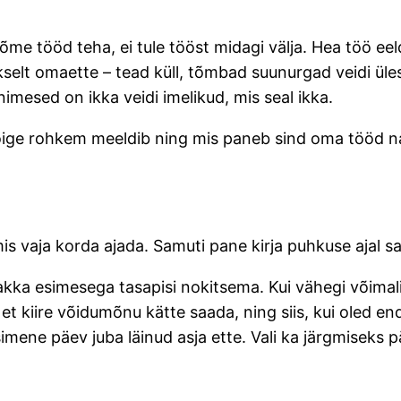
i nõme tööd teha, ei tule tööst midagi välja. Hea töö e
selt omaette – tead küll, tõmbad suunurgad veidi üles
imesed on ikka veidi imelikud, mis seal ikka.
 kõige rohkem meeldib ning mis paneb sind oma tööd na
 mis vaja korda ajada. Samuti pane kirja puhkuse ajal 
akka esimesega tasapisi nokitsema. Kui vähegi võimal
a, et kiire võidumõnu kätte saada, ning siis, kui oled
simene päev juba läinud asja ette. Vali ka järgmiseks