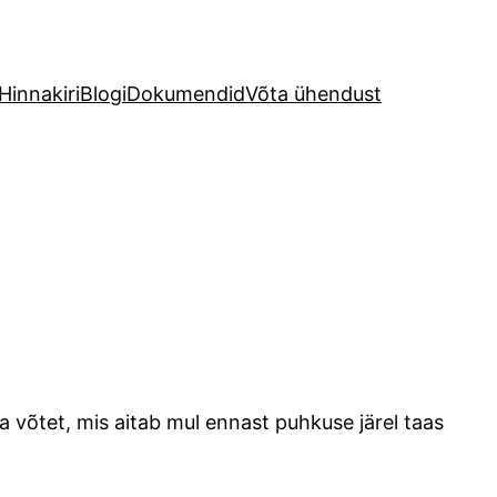
Hinnakiri
Blogi
Dokumendid
Võta ühendust
 võtet, mis aitab mul ennast puhkuse järel taas