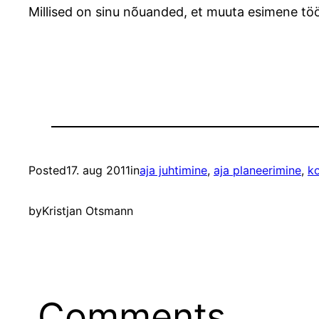
Millised on sinu nõuanded, et muuta esimene t
Posted
17. aug 2011
in
aja juhtimine
, 
aja planeerimine
, 
k
by
Kristjan Otsmann
Comments