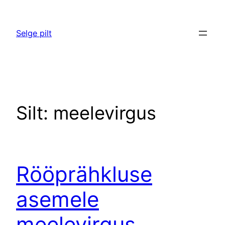
Liigu
sisu
Selge pilt
juurde
Silt:
meelevirgus
Rööprähkluse
asemele
meelevirgus