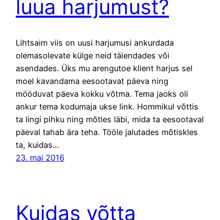
luua harjumust?
Lihtsaim viis on uusi harjumusi ankurdada
olemasolevate külge neid täiendades või
asendades. Üks mu arengutoe klient harjus sel
moel kavandama eesootavat päeva ning
mööduvat päeva kokku võtma. Tema jaoks oli
ankur tema kodumaja ukse link. Hommikul võttis
ta lingi pihku ning mõtles läbi, mida ta eesootaval
päeval tahab ära teha. Tööle jalutades mõtiskles
ta, kuidas…
23. mai 2016
Kuidas võtta