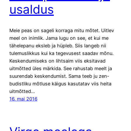
usaldus
Meie peas on sageli korraga mitu mõtet. Uitlev
meel on inimlik. Jama lugu on see, et kui me
tähelepanu eksleb ja hüpleb. Siis langeb nii
tulemuslikkus kui ka tegevusest saadav mõnu.
Keskendumiseks on lihtsaim viis eksitavad
uitmõtted üles märkida. See rahustab meelt ja
suurendab keskendumist. Sama teeb ju zen-
budistliku mõtluse käigus kasutatav viis heita
uitmõtted…
16. mai 2016