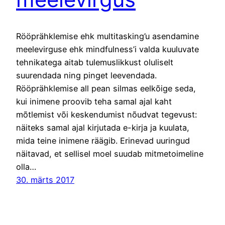
Rööprähklemise ehk multitasking’u asendamine
meelevirguse ehk mindfulness’i valda kuuluvate
tehnikatega aitab tulemuslikkust oluliselt
suurendada ning pinget leevendada.
Rööprähklemise all pean silmas eelkõige seda,
kui inimene proovib teha samal ajal kaht
mõtlemist või keskendumist nõudvat tegevust:
näiteks samal ajal kirjutada e-kirja ja kuulata,
mida teine inimene räägib. Erinevad uuringud
näitavad, et sellisel moel suudab mitmetoimeline
olla…
30. märts 2017