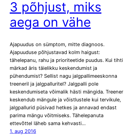
3 põhjust, miks
aega on vähe
Ajapuudus on sümptom, mitte diagnoos.
Ajapuuduse põhjustavad kolm haigust:
tähelepanu, rahu ja prioriteetide puudus. Kui tihti
märkad äris täielikku keskendumist ja
pühendumist? Sellist nagu jalgpallimeeskonna
treeneril ja jalgpalluritel? Jalgpalli pole
keskendumiseta võimalik hästi mängida. Treener
keskendub mängule ja võistlustele kui tervikule,
jalgpallurid püsivad hetkes ja annavad endast
parima mängu võitmiseks. Tähelepanuta
ettevõttel läheb sama kehvasti…
1. aug 2016