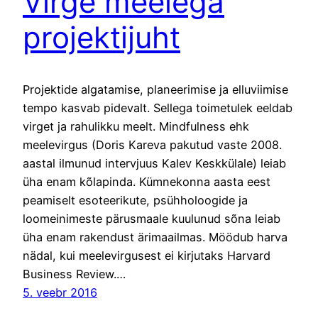
Virge meelega
projektijuht
Projektide algatamise, planeerimise ja elluviimise
tempo kasvab pidevalt. Sellega toimetulek eeldab
virget ja rahulikku meelt. Mindfulness ehk
meelevirgus (Doris Kareva pakutud vaste 2008.
aastal ilmunud intervjuus Kalev Keskkülale) leiab
üha enam kõlapinda. Kümnekonna aasta eest
peamiselt esoteerikute, psühholoogide ja
loomeinimeste pärusmaale kuulunud sõna leiab
üha enam rakendust ärimaailmas. Möödub harva
nädal, kui meelevirgusest ei kirjutaks Harvard
Business Review.…
5. veebr 2016