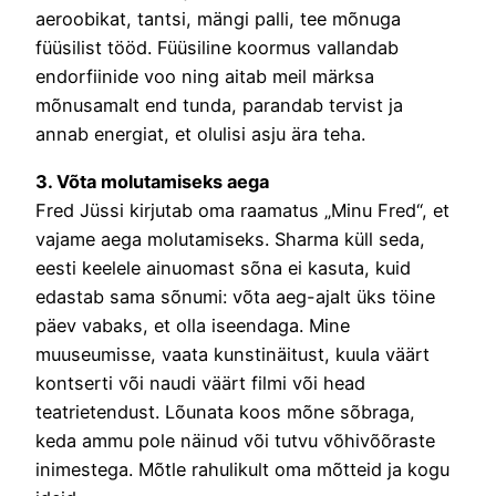
aeroobikat, tantsi, mängi palli, tee mõnuga
füüsilist tööd. Füüsiline koormus vallandab
endorfiinide voo ning aitab meil märksa
mõnusamalt end tunda, parandab tervist ja
annab energiat, et olulisi asju ära teha.
3. Võta molutamiseks aega
Fred Jüssi kirjutab oma raamatus „Minu Fred“, et
vajame aega molutamiseks. Sharma küll seda,
eesti keelele ainuomast sõna ei kasuta, kuid
edastab sama sõnumi: võta aeg-ajalt üks töine
päev vabaks, et olla iseendaga. Mine
muuseumisse, vaata kunstinäitust, kuula väärt
kontserti või naudi väärt filmi või head
teatrietendust. Lõunata koos mõne sõbraga,
keda ammu pole näinud või tutvu võhivõõraste
inimestega. Mõtle rahulikult oma mõtteid ja kogu