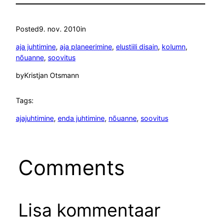
Posted
9. nov. 2010
in
aja juhtimine
, 
aja planeerimine
, 
elustiili disain
, 
kolumn
, 
nõuanne
, 
soovitus
by
Kristjan Otsmann
Tags:
ajajuhtimine
, 
enda juhtimine
, 
nõuanne
, 
soovitus
Comments
Lisa kommentaar