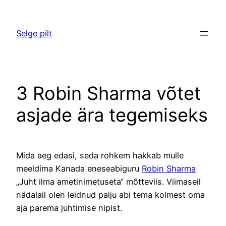
Liigu
sisu
Selge pilt
juurde
3 Robin Sharma võtet
asjade ära tegemiseks
Mida aeg edasi, seda rohkem hakkab mulle
meeldima Kanada eneseabiguru
Robin Sharma
„Juht ilma ametinimetuseta“ mõtteviis. Viimaseil
nädalail olen leidnud palju abi tema kolmest oma
aja parema juhtimise nipist.