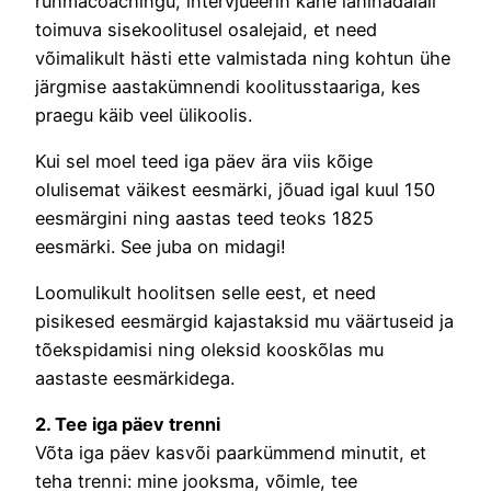
rühmacoachingu, intervjueerin kahe lähinädalail
toimuva sisekoolitusel osalejaid, et need
võimalikult hästi ette valmistada ning kohtun ühe
järgmise aastakümnendi koolitusstaariga, kes
praegu käib veel ülikoolis.
Kui sel moel teed iga päev ära viis kõige
olulisemat väikest eesmärki, jõuad igal kuul 150
eesmärgini ning aastas teed teoks 1825
eesmärki. See juba on midagi!
Loomulikult hoolitsen selle eest, et need
pisikesed eesmärgid kajastaksid mu väärtuseid ja
tõekspidamisi ning oleksid kooskõlas mu
aastaste eesmärkidega.
2. Tee iga päev trenni
Võta iga päev kasvõi paarkümmend minutit, et
teha trenni: mine jooksma, võimle, tee