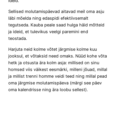
ideid.
Sellised molutamispäevad aitavad meil oma asju
läbi mõelda ning edaspidi efektiivsemalt
tegutseda. Kauba peale saad hulga häid mõtteid
ja ideid, et tulevikus veelgi paremini end
teostada.
Harjuta neid kolme võtet järgmise kolme kuu
jooksul, et võtaksid need omaks. Nüüd kohe võta
hetk ja otsusta ära kolm asja: millised on sinu
homsed viis väikest eesmärki, milleni jõuad, millal
ja millist trenni homme veidi teed ning millal pead
oma järgmise molutamispäeva (märgi see päev
oma kalendrisse ning ära loobu sellest).